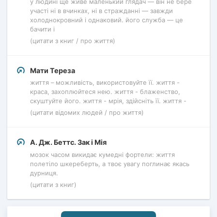
у людині ще живе маленький глядач — він не бере
участі ні в вчинках, ні в стражданні — завжди
холоднокровний і однаковий. його служба — це
бачити і
(цитати з книг / про життя)
Мати Тереза
життя – можливість, використовуйте її. життя -
краса, захоплюйтеся нею. життя - блаженство,
скуштуйте його. життя - мрія, здійсніть її. життя -
(цитати відомих людей / про життя)
А. Дж. Беттс. Зак і Мія
мозок часом викидає кумедні фортели: життя
полетіло шкереберть, а твоє увагу поглинає якась
дурниця.
(цитати з книг)