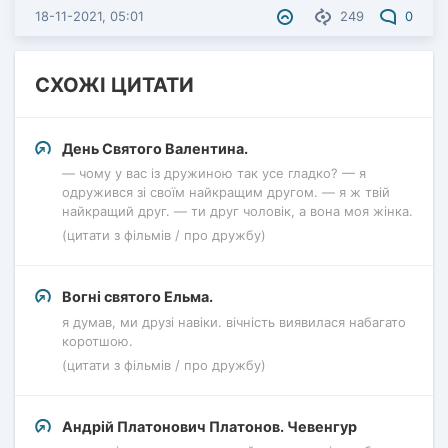
18-11-2021, 05:01
249
0
СХОЖІ ЦИТАТИ
День Святого Валентина.
— чому у вас із дружиною так усе гладко? — я
одружився зі своїм найкращим другом. — я ж твій
найкращий друг. — ти друг чоловік, а вона моя жінка.
(цитати з фільмів / про дружбу)
Вогні святого Ельма.
я думав, ми друзі навіки. вічність виявилася набагато
коротшою.
(цитати з фільмів / про дружбу)
Андрій Платонович Платонов. Чевенгур