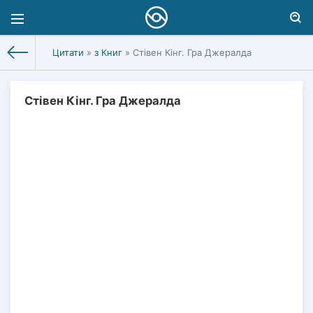
Цитати
»
з Книг
» Стівен Кінг. Гра Джералда
Стівен Кінг. Гра Джералда