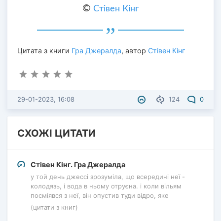
©
Стівен Кінг
Цитата з книги
Гра Джералда
, автор
Стівен Кінг
29-01-2023, 16:08
124
0
СХОЖІ ЦИТАТИ
Стівен Кінг. Гра Джералда
у той день джессі зрозуміла, що всередині неї -
колодязь, і вода в ньому отруєна. і коли вільям
посміявся з неї, він опустив туди відро, яке
(цитати з книг)