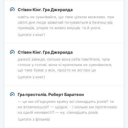
Стівен Кінг. Гра Джералда
навіть не сумнівайся, що таке цілком можливо. при
світлі дня люди зазвичай почуваються в безпеці від
привидів, упирів та живих мерців. та й уночі,
(цитати з книг)
Стівен Кінг. Гра Джералда
джессі завжди, скільки вона себе пам'ятала, чула
голоси у голові. вона ні крапельки не сумнівалася,
що таке буває у всіх, просто не всі про це
(цитати з книг)
Гра престолів. Роберт Баратеон
— це ми об'єднуємо країну всі сімнадцять років? ти
не втомлюєшся? — щодня. - і скільки ми протягнемо
на одній ненависті? — ну, сімнадцять років
(цитати з фільмів)