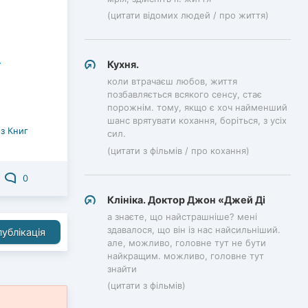
(цитати відомих людей / про життя)
Кухня.
коли втрачаєш любов, життя
позбавляється всякого сенсу, стає
порожнім. тому, якщо є хоч найменший
шанс врятувати кохання, боріться, з усіх
з Книг
сил.
(цитати з фільмів / про кохання)
0
Клініка. Доктор Джон «Джей Ді
а знаєте, що найстрашніше? мені
здавалося, що він із нас найсильніший.
ублікація
але, можливо, головне тут не бути
найкращим. можливо, головне тут
знайти
(цитати з фільмів)