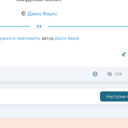
©
Джон Фаулз
узького лейтенанта
, автор
Джон Фаулз
228
Наступна п