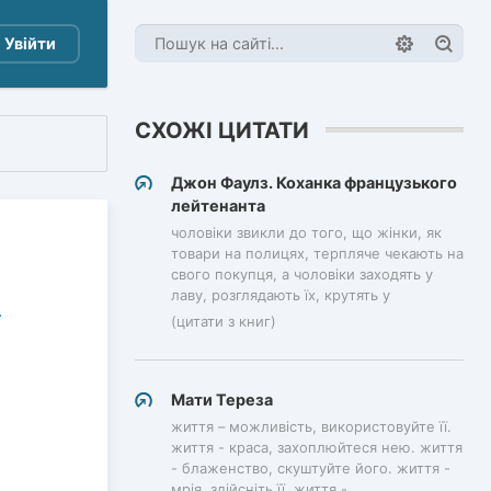
Увійти
СХОЖІ ЦИТАТИ
Джон Фаулз. Коханка французького
лейтенанта
чоловіки звикли до того, що жінки, як
товари на полицях, терпляче чекають на
свого покупця, а чоловіки заходять у
лаву, розглядають їх, крутять у
(цитати з книг)
Мати Тереза
життя – можливість, використовуйте її.
життя - краса, захоплюйтеся нею. життя
- блаженство, скуштуйте його. життя -
мрія, здійсніть її. життя -