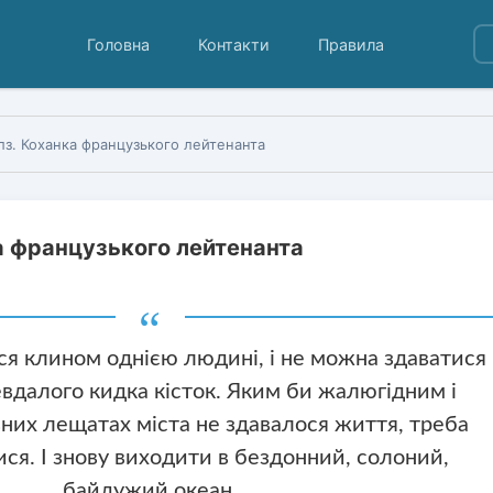
Головна
Контакти
Правила
з. Коханка французького лейтенанта
а французького лейтенанта
ся клином однією людині, і не можна здаватися
евдалого кидка кісток. Яким би жалюгідним і
зних лещатах міста не здавалося життя, треба
ися. І знову виходити в бездонний, солоний,
байдужий океан.