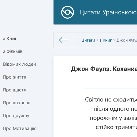
Цитати Ураїнською
з Книг
Цитати
»
з Книг
» Джон Фаул
з Фільмів
Відомих людей
Джон Фаулз. Коханк
Про життя
Про щастя
Світло не сходить
Про кохання
після одного н
Про дружбу
порожнім у залі
стійко тримат
Про Мотивацію