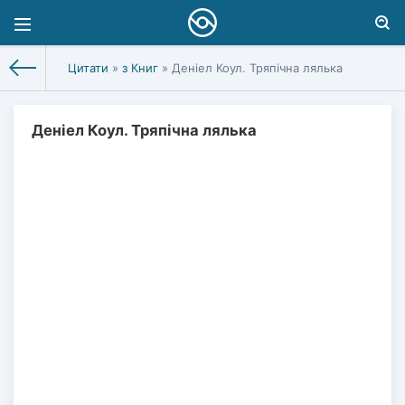
Цитати
»
з Книг
» Деніел Коул. Тряпічна лялька
Деніел Коул. Тряпічна лялька