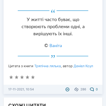
У житті часто буває, що
створюють проблеми одні, а
вирішують їх інші.
©
Ваніта
Цитата з книги
Тряпічна лялька
, автор
Деніел Коул
17-11-2021, 10:54
286
0
СХОЖІ ЦИТАТИ