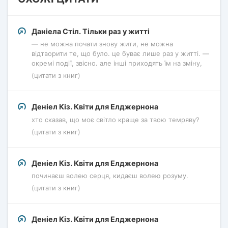
Даніела Стіл. Тільки раз у житті
— не можна почати знову жити, не можна
відтворити те, що було. це буває лише раз у житті. —
окремі події, звісно. але інші приходять їм на зміну,
(цитати з книг)
Деніел Кіз. Квіти для Елджернона
хто сказав, що моє світло краще за твою темряву?
(цитати з книг)
Деніел Кіз. Квіти для Елджернона
починаєш волею серця, кидаєш волею розуму.
(цитати з книг)
Деніел Кіз. Квіти для Елджернона