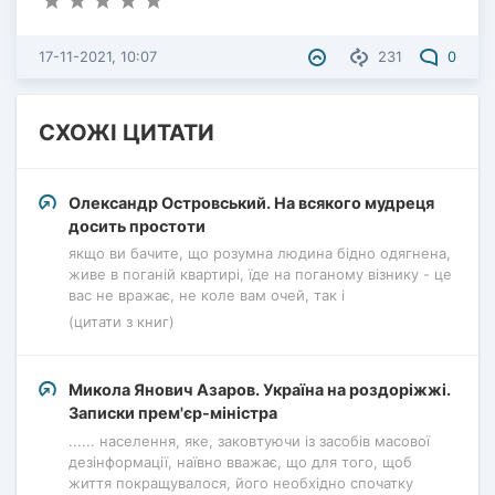
17-11-2021, 10:07
231
0
СХОЖІ ЦИТАТИ
Олександр Островський. На всякого мудреця
досить простоти
якщо ви бачите, що розумна людина бідно одягнена,
живе в поганій квартирі, їде на поганому візнику - це
вас не вражає, не коле вам очей, так і
(цитати з книг)
Микола Янович Азаров. Україна на роздоріжжі.
Записки прем'єр-міністра
...... населення, яке, заковтуючи із засобів масової
дезінформації, наївно вважає, що для того, щоб
життя покращувалося, його необхідно спочатку