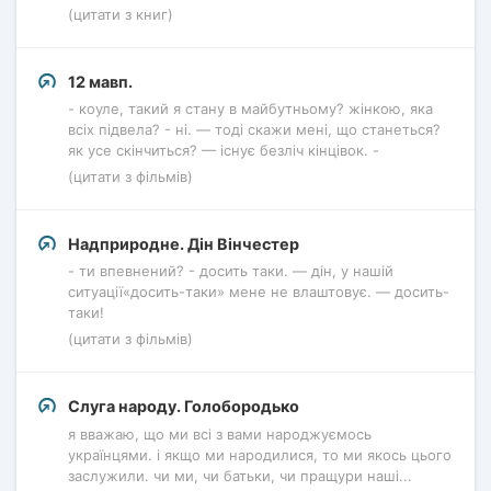
(цитати з книг)
12 мавп.
- коуле, такий я стану в майбутньому? жінкою, яка
всіх підвела? - ні. — тоді скажи мені, що станеться?
як усе скінчиться? — існує безліч кінцівок. -
(цитати з фільмів)
Надприродне. Дін Вінчестер
- ти впевнений? - досить таки. — дін, у нашій
ситуації«досить-таки» мене не влаштовує. — досить-
таки!
(цитати з фільмів)
Слуга народу. Голобородько
я вважаю, що ми всі з вами народжуємось
українцями. і якщо ми народилися, то ми якось цього
заслужили. чи ми, чи батьки, чи пращури наші...