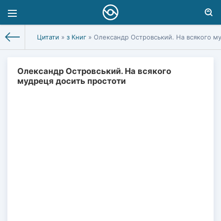
Цитати
»
з Книг
» Олександр Островський. На всякого м
Олександр Островський. На всякого
мудреця досить простоти