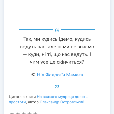
Так, ми кудись ідемо, кудись
ведуть нас; але ні ми не знаємо
— куди, ні ті, що нас ведуть. І
чим усе це скінчиться?
©
Ніл Федосєїч Мамаєв
Цитата з книги
На всякого мудреця досить
простоти
, автор
Олександр Островський