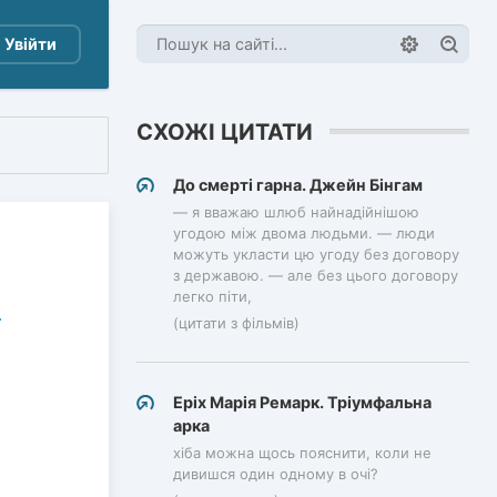
Увійти
СХОЖІ ЦИТАТИ
До смерті гарна. Джейн Бінгам
— я вважаю шлюб найнадійнішою
угодою між двома людьми. — люди
можуть укласти цю угоду без договору
з державою. — але без цього договору
легко піти,
(цитати з фільмів)
Еріх Марія Ремарк. Тріумфальна
арка
хіба можна щось пояснити, коли не
дивишся один одному в очі?