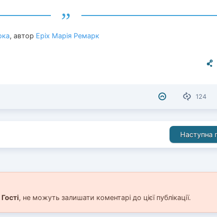
рка
, автор
Еріх Марія Ремарк
124
Наступна п
і
Гості
, не можуть залишати коментарі до цієї публікації.