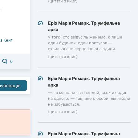
(цитати з книг)
Еріх Марія Ремарк. Тріумфальна
арка
у того, хто звідусіль женемо, є лише
з Книг
один будинок, один притулок —
схвильоване серце іншої людини.
(цитати з книг)
0
Еріх Марія Ремарк. Тріумфальна
арка
ублікація
— чи мало на світі людей, схожих один
на одного. — так, але є особи, які ніколи
не забуваються.
(цитати з книг)
Еріх Марія Ремарк. Тріумфальна