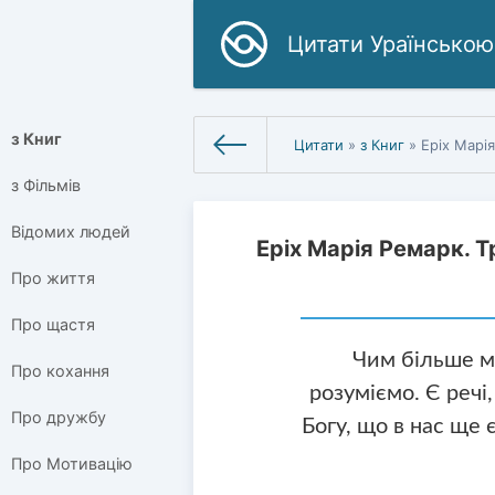
Цитати Ураїнською
з Книг
Цитати
»
з Книг
» Еріх Марі
з Фільмів
Відомих людей
Еріх Марія Ремарк. 
Про життя
Про щастя
Чим більше м
Про кохання
розуміємо. Є речі
Про дружбу
Богу, що в нас ще 
Про Мотивацію