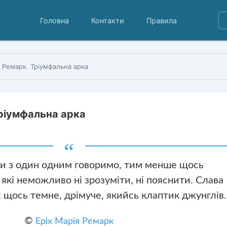
Головна
Контакти
Правила
я Ремарк. Тріумфальна арка
Тріумфальна арка
и з один одним говоримо, тим менше щось
, які неможливо ні зрозуміти, ні пояснити. Слава
є щось темне, дрімуче, якийсь клаптик джунглів.
©
Еріх Марія Ремарк