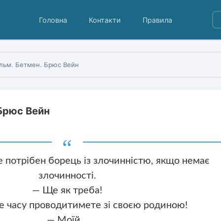
Головна
Контакти
Правила
ільм. Бетмен. Брюс Вейн
 Брюс Вейн
 потрібен борець із злочинністю, якщо немає
злочинності.
— Ще як треба!
е часу проводитимете зі своєю родиною!
— Моїй...