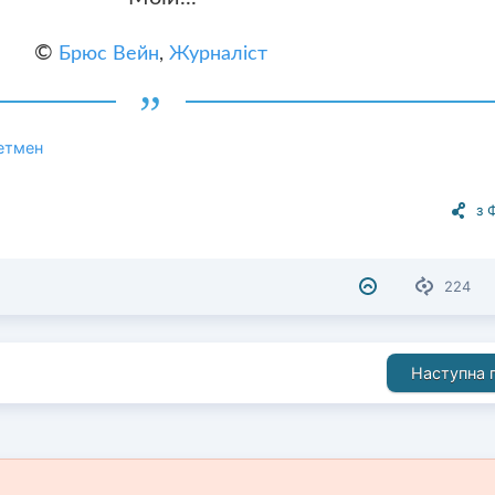
©
Брюс Вейн
,
Журналіст
Бетмен
з 
224
Наступна п