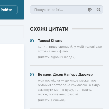
Увійти
СХОЖІ ЦИТАТИ
Такеші Кітано
коли я пишу сценарій, у моїй голові вже
готовий весь фільм.
(цитати відомих людей)
Бетмен. Джек Нап'єр / Джокер
моя посмішка — це лише маска. моє
обличчя спотворене гримасою. а якщо
заглянути мені в душу, то я плачу.
може, поплачемо разом?
(цитати з фільмів)