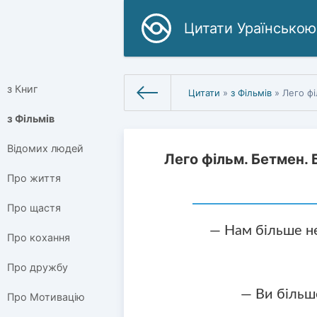
Цитати Ураїнською
з Книг
Цитати
»
з Фільмів
» Лего ф
з Фільмів
Відомих людей
Лего фільм. Бетмен.
Про життя
Про щастя
— Нам більше не
Про кохання
Про дружбу
— Ви більш
Про Мотивацію