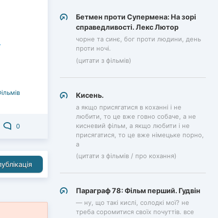
Бетмен проти Супермена: На зорі
справедливості. Лекс Лютор
чорне та синє, бог проти людини, день
проти ночі.
(цитати з фільмів)
Фільмів
Кисень.
а якщо присягатися в коханні і не
любити, то це вже говно собаче, а не
кисневий фільм, а якщо любити і не
0
присягатися, то це вже німецьке порно,
а
(цитати з фільмів / про кохання)
ублікація
Параграф 78: Фільм перший. Гудвін
— ну, що такі кислі, солодкі мої? не
треба соромитися своїх почуттів. все