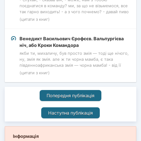
поєднатися в команду? ми, за що не візьмемося, все
так гарно виходить! - а з чого почнемо? - давай пиво
(цитати з книг)
Венедикт Васильович Єрофєєв. Вальпургієва
ніч, або Кроки Командора
якби ти, михаличу, був просто змія — тоді ще нічого,
ну, змія як змія. але ж ти чорна мамба, є така
південноафриканська змія — чорна мамба! - від її
(цитати з книг)
Попередня публікація
Наступна публікація
Інформація