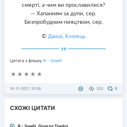
смерті, а чим ви прославилися?
— Хапанням за дупи, сер.
Безпробудним пияцтвом, сер.
©
Джоуї
,
Хлопець
Цитата з фільму
Я - Зомбі
16-11-2021, 10:58
320
0
СХОЖІ ЦИТАТИ
Я - Зомбі. Лоуелл Трейсі