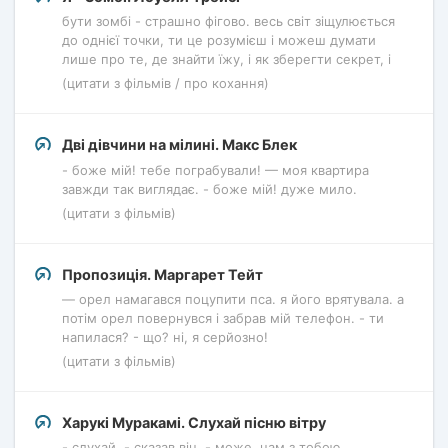
бути зомбі - страшно фігово. весь світ зіщулюється
до однієї точки, ти це розумієш і можеш думати
лише про те, де знайти їжу, і як зберегти секрет, і
(цитати з фільмів / про кохання)
Дві дівчини на мілині. Макс Блек
- боже мій! тебе пограбували! — моя квартира
завжди так виглядає. - боже мій! дуже мило.
(цитати з фільмів)
Пропозиція. Маргарет Тейт
— орел намагався поцупити пса. я його врятувала. а
потім орел повернувся і забрав мій телефон. - ти
напилася? - що? ні, я серйозно!
(цитати з фільмів)
Харукі Муракамі. Слухай пісню вітру
- слухай, - сказав він, - може, нам з тобою