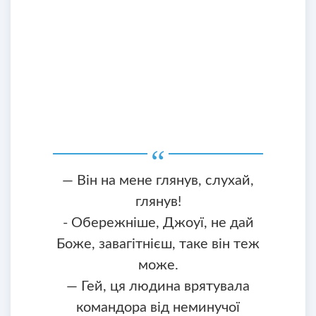
— Він на мене глянув, слухай,
глянув!
- Обережніше, Джоуї, не дай
Боже, завагітнієш, таке він теж
може.
— Гей, ця людина врятувала
командора від неминучої