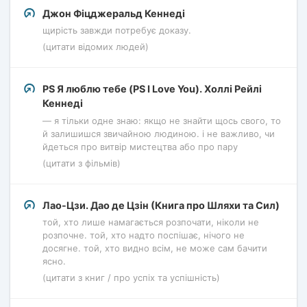
Джон Фіцджеральд Кеннеді
щирість завжди потребує доказу.
(цитати відомих людей)
PS Я люблю тебе (PS I Love You). Холлі Рейлі
Кеннеді
— я тільки одне знаю: якщо не знайти щось свого, то
й залишишся звичайною людиною. і не важливо, чи
йдеться про витвір мистецтва або про пару
(цитати з фільмів)
Лао-Цзи. Дао де Цзін (Книга про Шляхи та Сил)
той, хто лише намагається розпочати, ніколи не
розпочне. той, хто надто поспішає, нічого не
досягне. той, хто видно всім, не може сам бачити
ясно.
(цитати з книг / про успіх та успішність)