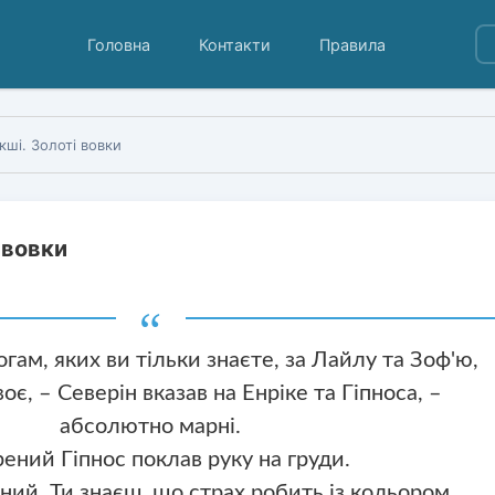
Головна
Контакти
Правила
кші. Золоті вовки
 вовки
гам, яких ви тільки знаєте, за Лайлу та Зоф'ю,
оє, – Северін вказав на Енріке та Гіпноса, –
абсолютно марні.
ений Гіпнос поклав руку на груди.
аний. Ти знаєш, що страх робить із кольором