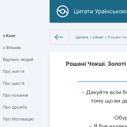
Цитати Ураїнською
з Книг
Цитати
»
з Книг
» Рошані Чо
з Фільмів
Відомих людей
Рошані Чокші. Золоті
Про життя
Про щастя
– Дякуйте всім бо
Про кохання
тому що ви дв
Про дружбу
Обур
Про Мотивацію
– Я був наляк