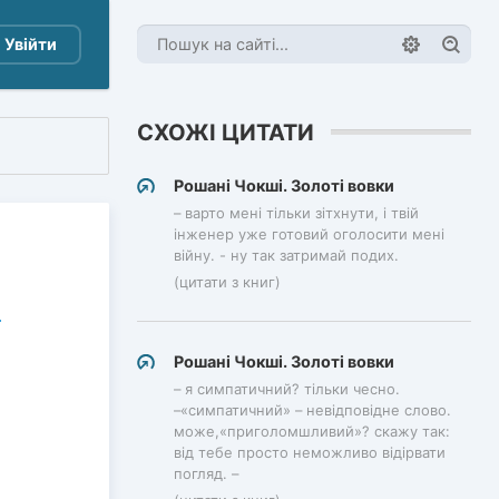
Увійти
СХОЖІ ЦИТАТИ
Рошані Чокші. Золоті вовки
– варто мені тільки зітхнути, і твій
інженер уже готовий оголосити мені
війну. - ну так затримай подих.
(цитати з книг)
Рошані Чокші. Золоті вовки
– я симпатичний? тільки чесно.
–«симпатичний» – невідповідне слово.
може,«приголомшливий»? скажу так:
від тебе просто неможливо відірвати
погляд. –