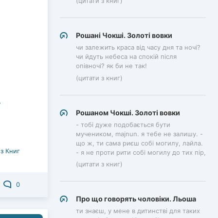
(цитати з книг)
Рошані Чокші. Золоті вовки
чи залежить краса від часу дня та ночі?
чи йдуть небеса на спокій після
опівночі? як би не так!
(цитати з книг)
Рошаном Чокші. Золоті вовки
- тобі дуже подобається бути
мучеником, majnun. я тебе не залишу. -
що ж, ти сама риєш собі могилу, лайла.
з Книг
- я не проти рити собі могилу до тих пір,
(цитати з книг)
0
Про що говорять чоловіки. Льоша
ти знаєш, у мене в дитинстві для таких