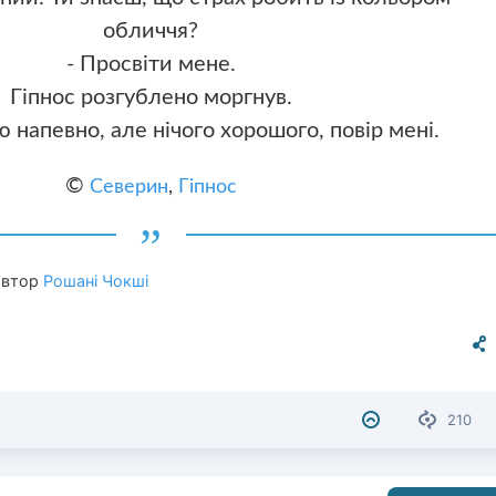
обличчя?
- Просвіти мене.
Гіпнос розгублено моргнув.
аю напевно, але нічого хорошого, повір мені.
©
Северин
,
Гіпнос
 автор
Рошані Чокші
210