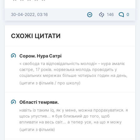
30-04-2022, 03:16
146
0
СХОЖІ ЦИТАТИ
Сором. Нура Сатрі
« свобода та відповідальність молоді» – нура амаліє
саєтре, 17 років. норвезька молодь проводить у
соціальних мережах більше чотирьох годин на день,
(цитати з фільмів / про школу)
Області темряви.
навіть із таким iq, як у мене, можна прорахуватися. я
щось упустив... я був близький до того, щоб
впливати на весь світ... а тепер усе, на що я можу
(цитати з фільмів)