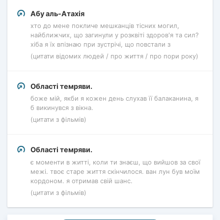
Абу аль-Атахія
хто до мене покличе мешканців тісних могил,
найближчих, що загинули у розквіті здоров'я та сил?
хіба я їх впізнаю при зустрічі, що повстали з
(цитати відомих людей / про життя / про пори року)
Області темряви.
боже мій, якби я кожен день слухав її балаканина, я
б викинувся з вікна.
(цитати з фільмів)
Області темряви.
є моменти в житті, коли ти знаєш, що вийшов за свої
межі. твоє старе життя скінчилося. ван лун був моїм
кордоном. я отримав свій шанс.
(цитати з фільмів)