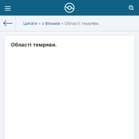
Цитати
»
з Фільмів
» Області темряви.
Області темряви.