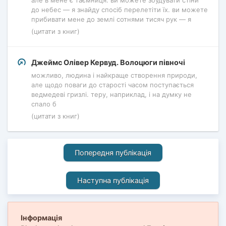
але в мене є таємниця. ви можете збудувати стіни
до небес — я знайду спосіб перелетіти їх. ви можете
прибивати мене до землі сотнями тисяч рук — я
(цитати з книг)
Джеймс Олівер Кервуд. Волоцюги півночі
можливо, людина і найкраще створення природи,
але щодо поваги до старості часом поступається
ведмедеві гризлі. теру, наприклад, і на думку не
спало б
(цитати з книг)
Попередня публікація
Наступна публікація
Інформація