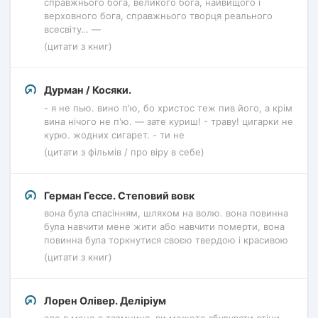
справжнього бога, великого бога, найвищого і
верховного бога, справжнього творця реального
всесвіту… —
(цитати з книг)
Дурман / Косяки.
- я не пью. вино п'ю, бо христос теж пив його, а крім
вина нічого не п'ю. — зате куриш! - траву! цигарки не
курю. жодних сигарет. - ти не
(цитати з фільмів / про віру в себе)
Герман Гессе. Степовий вовк
вона була спасінням, шляхом на волю. вона повинна
була навчити мене жити або навчити померти, вона
повинна була торкнутися своєю твердою і красивою
(цитати з книг)
Лорен Олівер. Деліріум