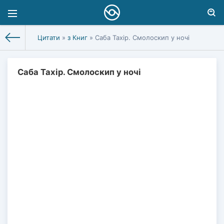
Цитати
»
з Книг
» Саба Тахір. Смолоскип у ночі
Саба Тахір. Смолоскип у ночі