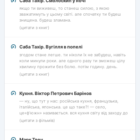
Саба Тахір. Смолоскип у ночі
якщо ти виживеш, то станеш силою, з якою
зважатимуть у цьому світі. але спочатку ти будеш
знищена. будеш зламана.
(цитати з книг)
Саба Тахір. Вугілля в попелі
згодом стане легше. ти ніколи їх не забудеш, навіть
коли минули роки. але одного разу ти зможеш цілу
хвилину прожити без болю. потім годину. день.
(цитати з книг)
Кухня. Віктор Петрович Барінов
— ну, що тут у нас: російська кухня, французька,
італійська, японська. це що таке?! — село,
це«ф'южн» називається. вся кухня світу від заходу до
(цитати з фільмів)
Марк Твен