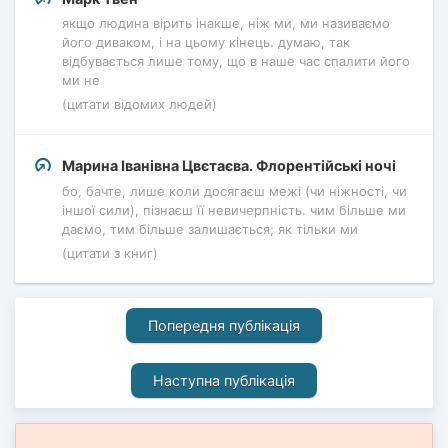
якщо людина вірить інакше, ніж ми, ми називаємо
його диваком, і на цьому кінець. думаю, так
відбувається лише тому, що в наше час спалити його
ми не
(цитати відомих людей)
Марина Іванівна Цвєтаєва. Флорентійські ночі
бо, бачте, лише коли досягаєш межі (чи ніжності, чи
іншої сили), пізнаєш її невичерпність. чим більше ми
даємо, тим більше залишається; як тільки ми
(цитати з книг)
Попередня публікація
Наступна публікація