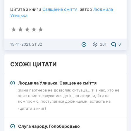
Цитата з книги
Священне сміття
, автор
Людмила
Улицька
15-11-2021, 21:32
201
0
СХОЖІ ЦИТАТИ
Людмила Улицька. Священне сміття
зміна партнера не дозволяє ситуації... ті з нас, хто не
хоче пристосовуватися до іншої людини, йти на
компроміс, поступатися дрібницями, встають на
(цитати з книг)
Слуга народу. Голобородько