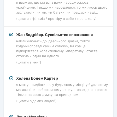
я вважаю, що ми всі з вами народжуємось
українцями. і якщо ми народилися, то ми якось цього
заслужили. чи ми, чи батьки, чи пращури наші...
(цитати з фільмів / про віру в себе / про школу)
Жан Бодрійяр. Суспільство споживання
наближаючись до ідеального зразка, тобто
будучи«справді самим собою», ви краще
підкоряєтеся колективному імперативу і стаєте
схожими один на одного.
(цитати з книг)
Хелена Бонем Картер
я можу придбати річ у будь-якому місці, у будь-якому
магазині чи на блошиному ринку. я завжди спираюся
тільки на свою думку, за принципом
(цитати відомих людей)
Джим Моррісон