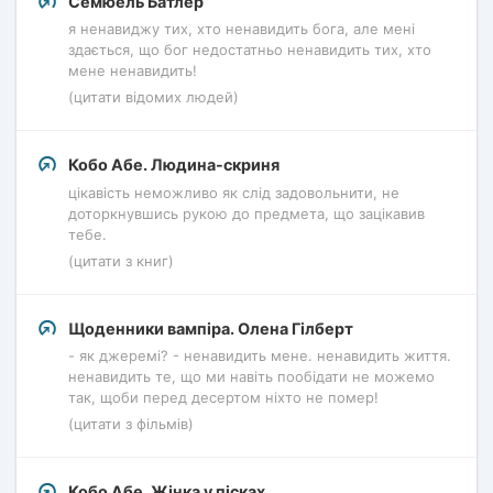
Семюель Батлер
я ненавиджу тих, хто ненавидить бога, але мені
здається, що бог недостатньо ненавидить тих, хто
мене ненавидить!
(цитати відомих людей)
Кобо Абе. Людина-скриня
цікавість неможливо як слід задовольнити, не
доторкнувшись рукою до предмета, що зацікавив
тебе.
(цитати з книг)
Щоденники вампіра. Олена Гілберт
- як джеремі? - ненавидить мене. ненавидить життя.
ненавидить те, що ми навіть пообідати не можемо
так, щоби перед десертом ніхто не помер!
(цитати з фільмів)
Кобо Абе. Жінка у пісках