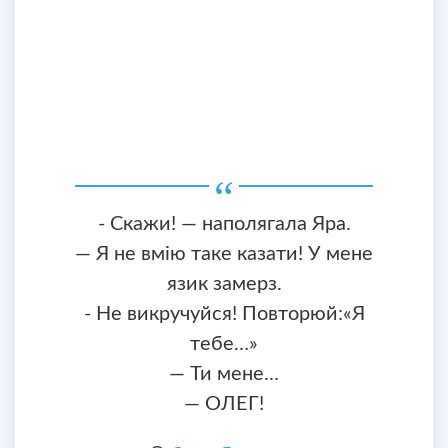
- Скажи! — наполягала Яра.
— Я не вмію таке казати! У мене
язик замерз.
- Не викручуйся! Повторюй:«Я
тебе…»
— Ти мене…
— ОЛЕГ!