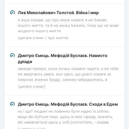
Лев Миколайович Толстой. Війна і мир
я інша справа. що про мене казати! я не бажаю
іншого життя, та й не можу бажати, тому що не знаю
жодного іншого життя.
(цитати з книг / про життя)
Дмитро Ємець. Мефодій Буслаєв. Намисто
дріади
завжди прикро, коли хочеш сказати гидота, а на тебе
не звертають уваги. все одно, що довго ховати за
пазухою жменю бруду, самому забруднитись, а
(цитати з книг)
Дмитро Ємець. Мефодій Буслаєв. Сходи в Едем
ну і що? людині не повинно бути нудно із собою.
якщо він боїться тиші, щось із нею гаразд. значить,
він намагається щось у собі розтоптати, – сказав