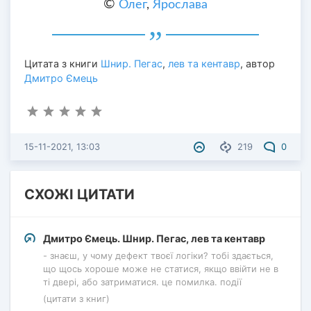
©
Олег
,
Ярослава
Цитата з книги
Шнир. Пегас
,
лев та кентавр
, автор
Дмитро Ємець
15-11-2021, 13:03
219
0
СХОЖІ ЦИТАТИ
Дмитро Ємець. Шнир. Пегас, лев та кентавр
- знаєш, у чому дефект твоєї логіки? тобі здається,
що щось хороше може не статися, якщо ввійти не в
ті двері, або затриматися. це помилка. події
(цитати з книг)