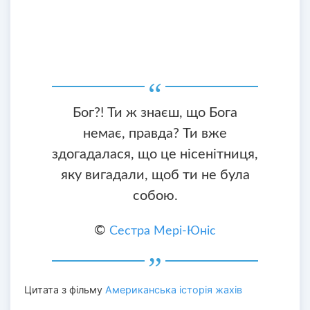
Бог?! Ти ж знаєш, що Бога
немає, правда? Ти вже
здогадалася, що це нісенітниця,
яку вигадали, щоб ти не була
собою.
©
Сестра Мері-Юніс
Цитата з фільму
Американська історія жахів