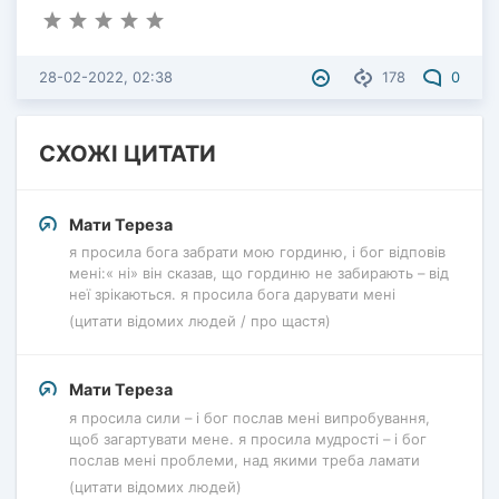
28-02-2022, 02:38
178
0
СХОЖІ ЦИТАТИ
Мати Тереза
я просила бога забрати мою гординю, і бог відповів
мені:« ні» він сказав, що гординю не забирають – від
неї зрікаються. я просила бога дарувати мені
(цитати відомих людей / про щастя)
Мати Тереза
я просила сили – і бог послав мені випробування,
щоб загартувати мене. я просила мудрості – і бог
послав мені проблеми, над якими треба ламати
(цитати відомих людей)