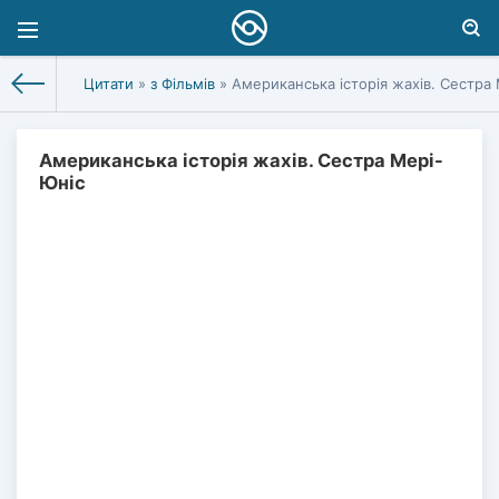
Цитати
»
з Фільмів
» Американська історія жахів. Сестра
Американська історія жахів. Сестра Мері-
Юніс