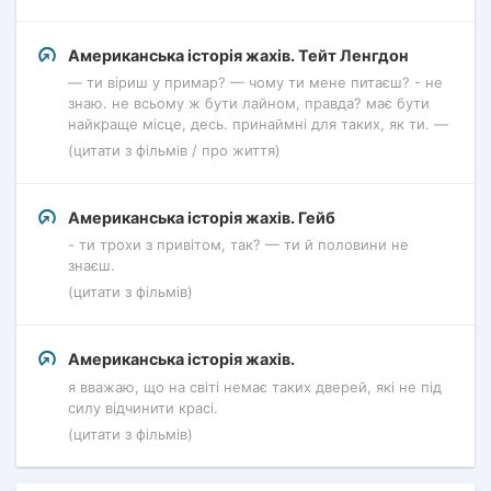
Американська історія жахів. Тейт Ленгдон
— ти віриш у примар? — чому ти мене питаєш? - не
знаю. не всьому ж бути лайном, правда? має бути
найкраще місце, десь. принаймні для таких, як ти. —
(цитати з фільмів / про життя)
Американська історія жахів. Гейб
- ти трохи з привітом, так? — ти й половини не
знаєш.
(цитати з фільмів)
Американська історія жахів.
я вважаю, що на світі немає таких дверей, які не під
силу відчинити красі.
(цитати з фільмів)