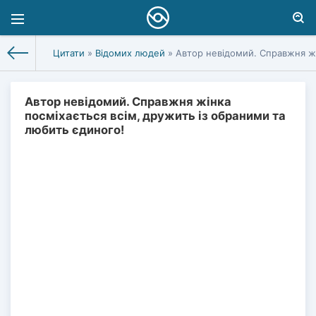
Цитати
»
Відомих людей
» Автор невідомий. Справжня жі
Автор невідомий. Справжня жінка
посміхається всім, дружить із обраними та
любить єдиного!