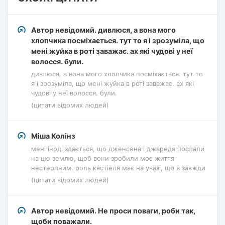
Автор невідомий. дивлюся, а вона мого
хлопчика посміхається. тут то я і зрозуміла, що
мені жуйка в роті заважає. ах які чудові у неї
волосся. були.
дивлюся, а вона мого хлопчика посміхається. тут то
я і зрозуміла, що мені жуйка в роті заважає. ах які
чудові у неї волосся. були.
(цитати відомих людей)
Міша Колінз
мені іноді здається, що дженсена і джареда послали
на цю землю, щоб вони зробили моє життя
нестерпним. роль кастіеля має на увазі, що я завжди
(цитати відомих людей)
Автор невідомий. Не проси поваги, роби так,
щоби поважали.