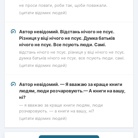
не проси поваги, роби так, щоби поважали.
(цитати відомих людей)
Автор невідомий. Відстань нічого не псує.
Різниця у віці нічого не псує. Думка батьків
нічого не псує. Все псують люди. Самі.
відстань нічого не псує. різниця у віці нічого не псує.
думка батьків нічого не псує. все псують люди. самі.
(цитати відомих людей)
Автор невідомий. — Я вважаю за краще книги
людям, люди розчаровують.— А книги на вашу,
ні?
— я вважаю за краще книги людям, люди
розчаровують. — а книги на вашу, ні?
(цитати відомих людей)