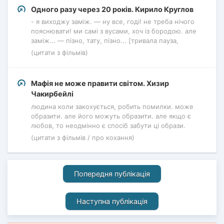
Одного разу через 20 років. Кирило Круглов
- я виходжу заміж. — ну все, годі! не треба нічого
пояснювати! ми самі з вусами, хоч із бородою. але
заміж... — пізно, тату, пізно... [тривала пауза,
(цитати з фільмів)
Мафія не може правити світом. Хизир
Чакирбейлі
людина коли закохується, робить помилки. може
образити. але його можуть образити. але якщо є
любов, то неодмінно є спосіб забути ці образи.
(цитати з фільмів / про кохання)
Попередня публікація
Наступна публікація