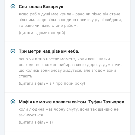
Святослав Вакарчук
якщо раб у душі має крила – рано чи пізно він стане
вільним. якщо вільна людина носить у душі кайдани,
то рано чи пізно стане рабом.
(цитати відомих людей)
Три метри над рівнем неба.
рано чи пізно настає момент, коли ваші шляхи
розходяться. кожен вибирає свою дорогу, думаючи,
що колись вони знову зійдуться. але згодом вони
стають
(цитати з фільмів / про пори року)
Мафія не може правити світом. Туфан Тазьюрек
коли людина має чорну смугу, вона так швидко не
закінчується.
(цитати з фільмів)