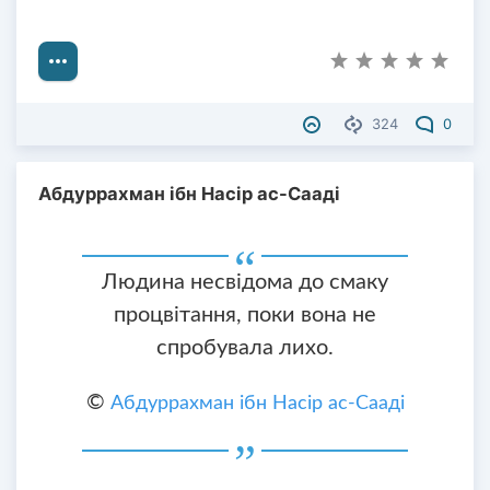
324
0
Абдуррахман ібн Насір ас-Сааді
Людина несвідома до смаку
процвітання, поки вона не
спробувала лихо.
©
Абдуррахман ібн Насір ас-Сааді