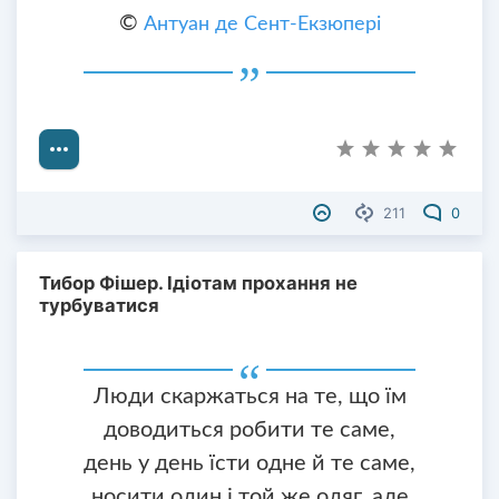
©
Антуан де Сент-Екзюпері
211
0
Тибор Фішер. Ідіотам прохання не
турбуватися
Люди скаржаться на те, що їм
доводиться робити те саме,
день у день їсти одне й те саме,
носити один і той же одяг, але