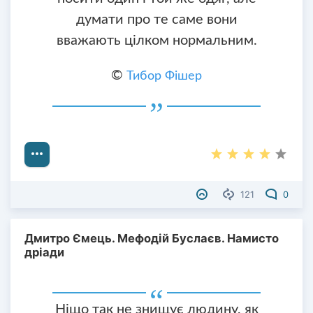
думати про те саме вони
вважають цілком нормальним.
©
Тибор Фішер
121
0
Дмитро Ємець. Мефодій Буслаєв. Намисто
дріади
Ніщо так не знищує людину, як