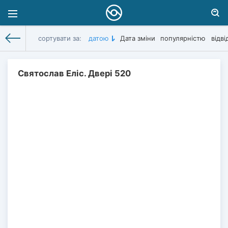
сортувати за:
датою
Дата зміни
популярністю
відв
Цитати
» Матеріали за 04.05.2024
Святослав Еліс. Двері 520