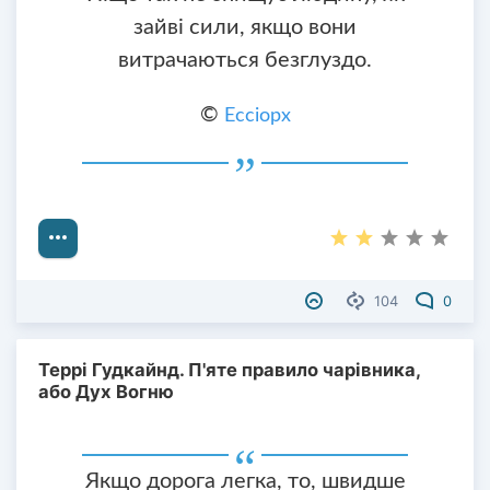
зайві сили, якщо вони
витрачаються безглуздо.
©
Ессіорх
104
0
Террі Гудкайнд. П'яте правило чарівника,
або Дух Вогню
Якщо дорога легка, то, швидше