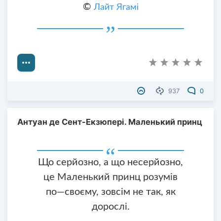
©
Лайт Ягамі
937
0
Антуан де Сент-Екзюпері. Маленький принц
Що серйозно, а що несерйозно,
це Маленький принц розумів
по—своєму, зовсім не так, як
дорослі.