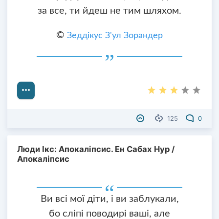
за все, ти йдеш не тим шляхом.
©
Зеддікус З'ул Зорандер
125
0
Люди Ікс: Апокаліпсис. Ен Сабах Нур /
Апокаліпсис
Ви всі мої діти, і ви заблукали,
бо сліпі поводирі ваші, але