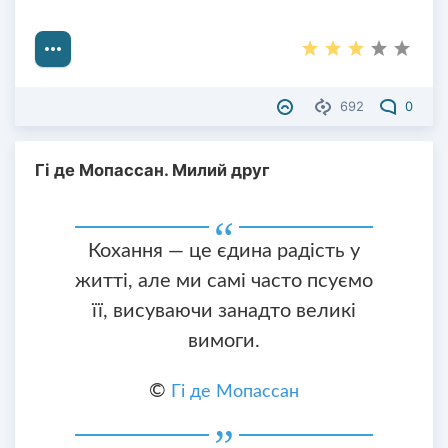
692
0
Гі де Мопассан. Милий друг
Кохання — це єдина радість у
житті, але ми самі часто псуємо
її, висуваючи занадто великі
вимоги.
©
Гі де Мопассан