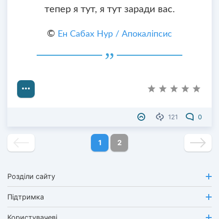
тепер я тут, я тут заради вас.
©
Ен Сабах Нур / Апокаліпсис
121
0
1
2
Розділи сайту
Підтримка
Користувачеві