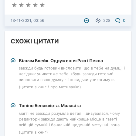
13-11-2021, 03:56
228
0
СХОЖІ ЦИТАТИ
Вільям Блейк. Одруження Раю і Пекла
завжди будь готовий висловити, що в тебе на думці, і
негідник уникатиме тебе. (будь завжди готовий
висловити свою думку - і покидьки уникатимуть
(цитати з книг / про мотивацію)
Тоніно Бенаквіста. Малавіта
маггі не завжди розуміла деталі і дивувалася, чому
редактори завжди дають найкраще місце в газеті
всій цій сумній і банальній щоденній метушні. вона
(цитати з книг)