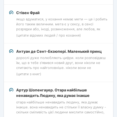
Стівен Фрай
якщо вдуматися, у кохання немає мети — це і робить
його таким величним. мета є у сексу, в сенсі
розрядки або, іноді, розмноження, але любов, як
(цитати відомих людей / про кохання)
Антуан де Сент-Екзюпері. Маленький принц
дорослі дуже полюбляють цифри. коли розповідаєш
їм, що в тебе з'явився новий друг, вони ніколи не
спитають про найголовніше. ніколи вони не
(цитати з книг)
Артур Шопенгауер. Отара найбільше
ненавидить Людину, яка думає інакше
отара найбільше ненавидить людину, яка думає
інакше. вона ненавидить не стільки її власну думку -
скільки сміливість цієї людини мислити самостійно,