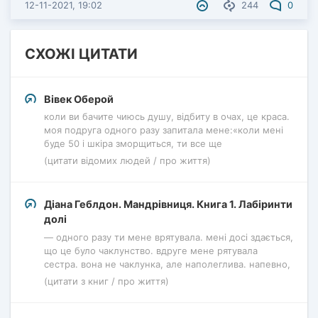
12-11-2021, 19:02
244
0
СХОЖІ ЦИТАТИ
Вівек Оберой
коли ви бачите чиюсь душу, відбиту в очах, це краса.
моя подруга одного разу запитала мене:«коли мені
буде 50 і шкіра зморщиться, ти все ще
(цитати відомих людей / про життя)
Діана Геблдон. Мандрівниця. Книга 1. Лабіринти
долі
— одного разу ти мене врятувала. мені досі здається,
що це було чаклунство. вдруге мене рятувала
сестра. вона не чаклунка, але наполеглива. напевно,
(цитати з книг / про життя)