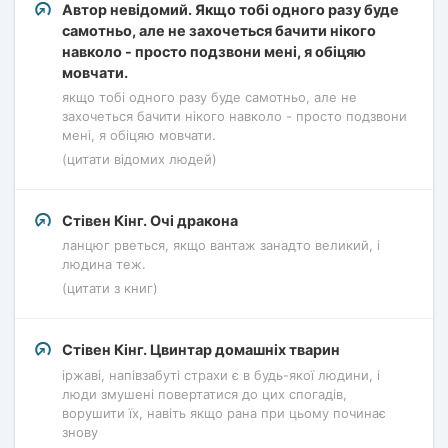
Автор невідомий. Якщо тобі одного разу буде
самотньо, але не захочеться бачити нікого
навколо - просто подзвони мені, я обіцяю
мовчати.
якщо тобі одного разу буде самотньо, але не
захочеться бачити нікого навколо - просто подзвони
мені, я обіцяю мовчати.
(цитати відомих людей)
Стівен Кінг. Очі дракона
ланцюг рветься, якщо вантаж занадто великий, і
людина теж.
(цитати з книг)
Стівен Кінг. Цвинтар домашніх тварин
іржаві, напівзабуті страхи є в будь-якої людини, і
люди змушені повертатися до цих спогадів,
ворушити їх, навіть якщо рана при цьому починає
знову