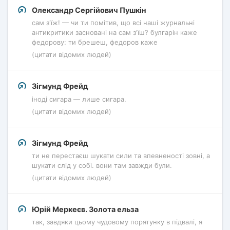
Олександр Сергійович Пушкін
сам з'їж! — чи ти помітив, що всі наші журнальні
антикритики засновані на сам з'їш? булгарін каже
федорову: ти брешеш, федоров каже
(цитати відомих людей)
Зігмунд Фрейд
іноді сигара — лише сигара.
(цитати відомих людей)
Зігмунд Фрейд
ти не перестаєш шукати сили та впевненості зовні, а
шукати слід у собі. вони там завжди були.
(цитати відомих людей)
Юрій Меркеєв. Золота ельза
так, завдяки цьому чудовому порятунку в підвалі, я