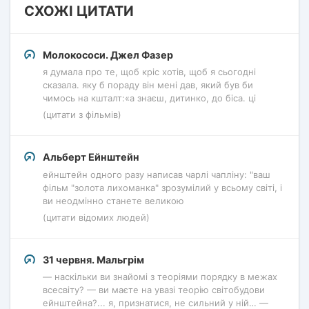
СХОЖІ ЦИТАТИ
Молокососи. Джел Фазер
я думала про те, щоб кріс хотів, щоб я сьогодні
сказала. яку б пораду він мені дав, який був би
чимось на кшталт:«а знаєш, дитинко, до біса. ці
(цитати з фільмів)
Альберт Ейнштейн
ейнштейн одного разу написав чарлі чапліну: "ваш
фільм "золота лихоманка" зрозумілий у всьому світі, і
ви неодмінно станете великою
(цитати відомих людей)
31 червня. Мальгрім
— наскільки ви знайомі з теоріями порядку в межах
всесвіту? — ви маєте на увазі теорію світобудови
ейнштейна?... я, признатися, не сильний у ній… —