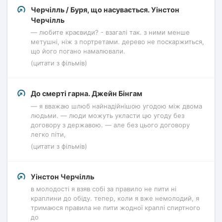
Черчілль / Буря, що насувається. Уінстон
Черчілль
— любите краєвиди? - взагалі так. з ними менше
метушні, ніж з портретами. дерево не поскаржиться,
що його погано намалювали.
(цитати з фільмів)
До смерті гарна. Джейн Бінгам
— я вважаю шлюб найнадійнішою угодою між двома
людьми. — люди можуть укласти цю угоду без
договору з державою. — але без цього договору
легко піти,
(цитати з фільмів)
Уінстон Черчілль
в молодості я взяв собі за правило не пити ні
краплини до обіду. тепер, коли я вже немолодий, я
тримаюся правила не пити жодної краплі спиртного
до