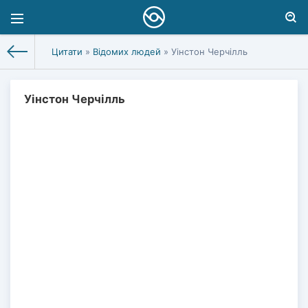
Цитати
»
Відомих людей
» Уінстон Черчілль
Уінстон Черчілль