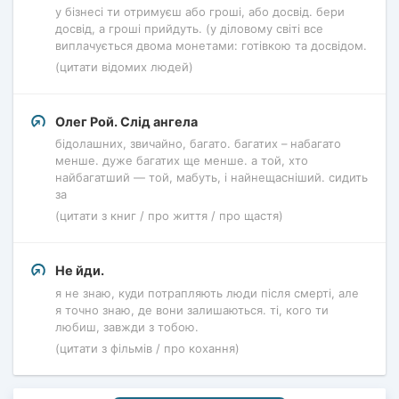
у бізнесі ти отримуєш або гроші, або досвід. бери
досвід, а гроші прийдуть. (у діловому світі все
виплачується двома монетами: готівкою та досвідом.
(цитати відомих людей)
Олег Рой. Слід ангела
бідолашних, звичайно, багато. багатих – набагато
менше. дуже багатих ще менше. а той, хто
найбагатший — той, мабуть, і найнещасніший. сидить
за
(цитати з книг / про життя / про щастя)
Не йди.
я не знаю, куди потрапляють люди після смерті, але
я точно знаю, де вони залишаються. ті, кого ти
любиш, завжди з тобою.
(цитати з фільмів / про кохання)