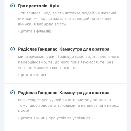
Гра престолів. Арія
- ти злишся. іноді злість штовхає людей на жахливі
вчинки. — іноді страх штовхає людей на жахливі
вчинки. я вибираю злість.
(цитати з фільмів)
Радіслав Гандапас. Камасутра для оратора
ми втрачаємо в житті завжди саме те, значення чого
переоцінюємо, те, до чого прив'язуємося, те, без
чого не мислимо свого життя.
(цитати з книг)
Радіслав Гандапас. Камасутра для оратора
весь секрет успіху публічного виступу полягає в
тому, щоб говорити з людьми, а не виступати перед
ними!
(цитати з книг / про успіх та успішність)