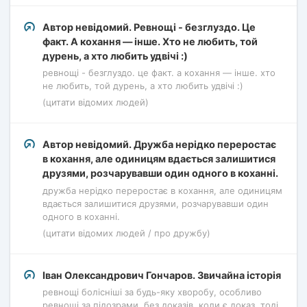
Автор невідомий. Ревнощі - безглуздо. Це
факт. А кохання — інше. Хто не любить, той
дурень, а хто любить удвічі :)
ревнощі - безглуздо. це факт. а кохання — інше. хто
не любить, той дурень, а хто любить удвічі :)
(цитати відомих людей)
Автор невідомий. Дружба нерідко переростає
в кохання, але одиницям вдається залишитися
друзями, розчарувавши один одного в коханні.
дружба нерідко переростає в кохання, але одиницям
вдається залишитися друзями, розчарувавши один
одного в коханні.
(цитати відомих людей / про дружбу)
Іван Олександрович Гончаров. Звичайна історія
ревнощі болісніші за будь-яку хворобу, особливо
ревнощі за підозрами, без доказів. коли є доказ, тоді