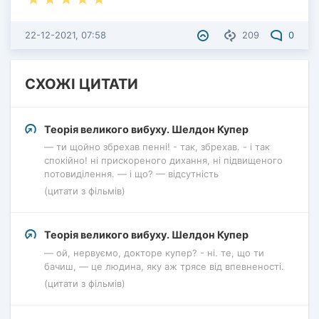
22-12-2021, 07:58
209
0
СХОЖІ ЦИТАТИ
Теорія великого вибуху. Шелдон Купер
— ти щойно збрехав пенні! - так, збрехав. - і так
спокійно! ні прискореного дихання, ні підвищеного
потовиділення. — і що? — відсутність
(цитати з фільмів)
Теорія великого вибуху. Шелдон Купер
— ой, нервуємо, докторе купер? - ні. те, що ти
бачиш, — це людина, яку аж трясе від впевненості.
(цитати з фільмів)