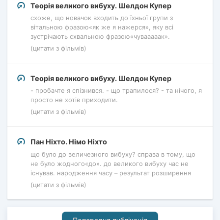
Теорія великого вибуху. Шелдон Купер
схоже, що новачок входить до їхньої групи з
вітальною фразою«як же я нажерся», яку всі
зустрічають схвальною фразою«чувааааак».
(цитати з фільмів)
Теорія великого вибуху. Шелдон Купер
- пробачте я спізнився. - що трапилося? - та нічого, я
просто не хотів приходити.
(цитати з фільмів)
Пан Ніхто. Німо Ніхто
що було до величезного вибуху? справа в тому, що
не було жодного«до». до великого вибуху час не
існував. народження часу – результат розширення
(цитати з фільмів)