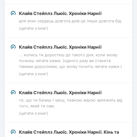
Клайв Стейплз Льюїс. Хроніки Нарнії
для злих сердець довгота днів це лише довгота бід.
(цитати з книг)
Клайв Стейплз Льюїс. Хроніки Нарнії
... колись ти доростеш до такого дня, коли знову
почнеш читати казки. (одного разу ви станете
такими дорослими, що знову почніть читати казки.)
(цитати з книг)
Клайв Стейплз Льюїс. Хроніки Нарнії
те, що ти бачиш і чуєш, певною мірою залежить від
того, який ти сам.
(цитати з книг)
Клайв Стейплз Льюїс. Хроніки Нарнії. Кінь та