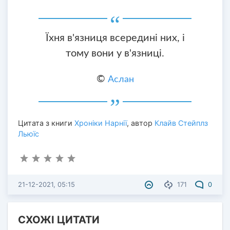
Їхня в'язниця всередині них, і
тому вони у в'язниці.
©
Аслан
Цитата з книги
Хроніки Нарнії
, автор
Клайв Стейплз
Льюїс
21-12-2021, 05:15
171
0
СХОЖІ ЦИТАТИ